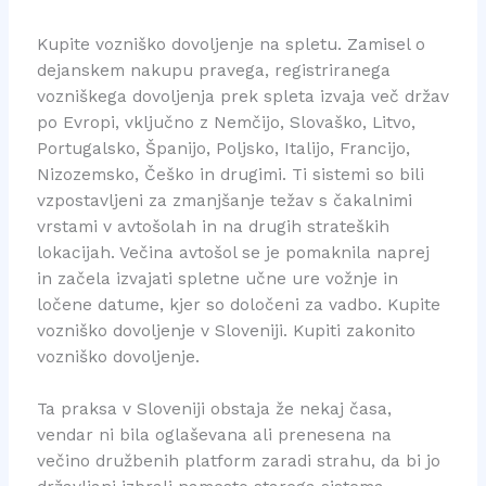
Kupite vozniško dovoljenje na spletu. Zamisel o
dejanskem nakupu pravega, registriranega
vozniškega dovoljenja prek spleta izvaja več držav
po Evropi, vključno z Nemčijo, Slovaško, Litvo,
Portugalsko, Španijo, Poljsko, Italijo, Francijo,
Nizozemsko, Češko in drugimi. Ti sistemi so bili
vzpostavljeni za zmanjšanje težav s čakalnimi
vrstami v avtošolah in na drugih strateških
lokacijah. Večina avtošol se je pomaknila naprej
in začela izvajati spletne učne ure vožnje in
ločene datume, kjer so določeni za vadbo. Kupite
vozniško dovoljenje v Sloveniji. Kupiti zakonito
vozniško dovoljenje.
Ta praksa v Sloveniji obstaja že nekaj časa,
vendar ni bila oglaševana ali prenesena na
večino družbenih platform zaradi strahu, da bi jo