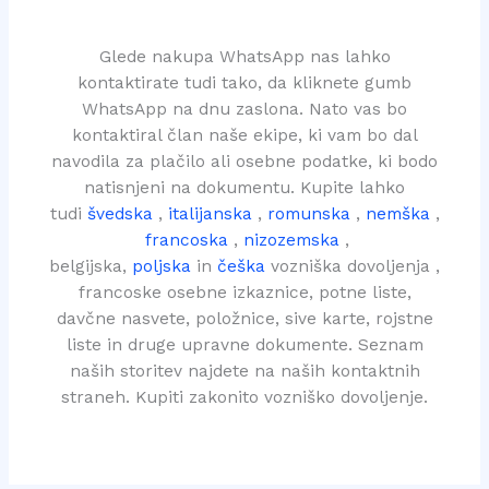
e
t
s
*
Glede nakupa WhatsApp nas lahko
s
kontaktirate tudi tako, da kliknete gumb
a
WhatsApp na dnu zaslona. Nato vas bo
g
kontaktiral član naše ekipe, ki vam bo dal
e
navodila za plačilo ali osebne podatke, ki bodo
*
natisnjeni na dokumentu. Kupite lahko
tudi
švedska
,
italijanska
,
romunska
,
nemška
,
francoska
,
nizozemska
,
belgijska,
poljska
in
češka
vozniška dovoljenja ,
francoske osebne izkaznice, potne liste,
davčne nasvete, položnice, sive karte, rojstne
liste in druge upravne dokumente. Seznam
naših storitev najdete na naših kontaktnih
straneh. Kupiti zakonito vozniško dovoljenje.