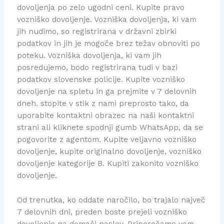
dovoljenja po zelo ugodni ceni. Kupite pravo
vozniško dovoljenje. Vozniška dovoljenja, ki vam
jih nudimo, so registrirana v državni zbirki
podatkov in jih je mogoče brez težav obnoviti po
poteku. Vozniška dovoljenja, ki vam jih
posredujemo, bodo registrirana tudi v bazi
podatkov slovenske policije. Kupite vozniško
dovoljenje na spletu in ga prejmite v 7 delovnih
dneh. stopite v stik z nami preprosto tako, da
uporabite kontaktni obrazec na naši kontaktni
strani ali kliknete spodnji gumb WhatsApp, da se
pogovorite z agentom. Kupite veljavno vozniško
dovoljenje, kupite originalno dovoljenje, vozniško
dovoljenje kategorije B. Kupiti zakonito vozniško
dovoljenje.
Od trenutka, ko oddate naročilo, bo trajalo največ
7 delovnih dni, preden boste prejeli vozniško
dovoljenje na domači naslov. Priporočamo vam,