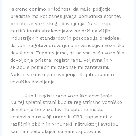
Iskreno cenimo priložnost, da naše podjetje
predstavimo kot zanesljivega ponudnika storitev
pridobitve vozniškega dovoljenja. Naša ekipa
certificiranih strokovnjakov se drži najvišjih
industrijskih standardov in posodablja predpise,
da vam zagotovi preverjena in zanesljiva vozniška
dovoljenja. Zagotavljamo, da so vsa naša vozniška
dovoljenja pristna, registrirana, veljavna in v
skladu s potrebnimi zakonskimi zahtevami.
Nakup vozniškega dovoljenja. Kupiti zakonito
vozniško dovoljenje.
Kupiti registrirano vozniško dovoljenje
Na tej spletni strani kupite registrirano vozniško
dovoljenje brez izpitov. To spletno mesto
sestavljajo najvišji uradniki CBR, zaposleni iz
različnih občin in vrhunski inštruktorji avtošol,
kar nam zelo olajša, da vam zagotovimo