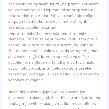
preprosto ne opravite izpita, na primer ker imate
veliko tesnobe pred izpitom ali se preprosto ne
morete dobro osredotočiti v stresnih situacijah,
ali pa je to zato, ker ste v preteklosti izgubili
vozniško dovoljenje zaradi
neprimernega/domnevnega neprimernega
ravnanja. Če ste se neprimerno vedli, smo prave
osebe, na katere se lahko obrnete, če končno
želite spet sesti za volan. Seveda vam ponujamo
slovensko, registrirano in zakonito vozniško
dovoljenje, ne glede na to, ali gre za tovornjak,
avto, motor, avtobus ali celo skuter, z veseljem
vam bomo pomagali iz vaše bede! Kupiti zakonito
vozniško dovoljenje.
Našo ekipo sestavljajo visoko usposobljeni
slovenski strokovnjaki, ki so bili skrbno izbrani na
podlagi njihovih izkušenj v različnih disciplinah,