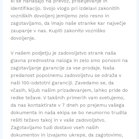
ki se nanašajo na prevoz, priseljevanje in
identifikacijo. Svojo vlogo pri izdelavi zakonitih
vozniških dovoljenj jemljemo zelo resno in
zagotavljamo, da imajo naše stranke kar največje
zaupanje v nas. Kupiti zakonito vozniško
dovoljenje.
V našem podjetju je zadovoljstvo strank naša
glavna prednostna naloga in zelo smo ponosni na
zagotavljanje garancije za vse prodaje. Naša
predanost popolnemu zadovoljstvu se odraža v
naši 100-odstotni garanciji. Zavedamo se, da
včasih, kljub našim prizadevanjem, lahko pride do
redke težave. V takšnih primerih vam svetujemo,
da nas kontaktirate v 7 dneh po prejemu vašega
dokumenta in naša ekipa se bo neumorno trudila
rešiti težavo takoj in v vaše zadovoljstvo.
Zagotavljamo tudi dostavo vseh naših
dokumentov in izvajamo ukrepe, da zagotovimo,