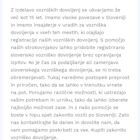
Z izdelavo vozniških dovoljenj se ukvarjamo že
več kot 15 let. Imamo visoke povezave v Sloveniji
in imamo insajderje v uradih za vozniška
dovoljenja v vseh teh mestih, ki olajšajo
registracijo naših vozniških dovoljenj. S pomočjo
naših strokovnjakov lahko pridobite registrirano
slovensko vozniško dovoljenje brez opravljanja
izpitov. Ko je čas za podaljšanje ali zamenjavo
slovenskega vozniškega dovoljenja, se ni treba
obremenjevati. Tukaj naredimo postopek preprost
in priročen, tako da se lahko v trenutku vrnete
na pot. Ponujamo različne možnosti, ki ustrezajo
vašim potrebam in urniku, tako da lahko izberete
najboljšo možnost zase. In z našo pomočjo se
boste v hipu spet zakonito vozili po Sloveniji. Zato
nas kontaktirajte še danes in dovolite nam, da
vam pomagamo poskrbeti za vse. Kupiti zakonito
vozniško dovoljenje.