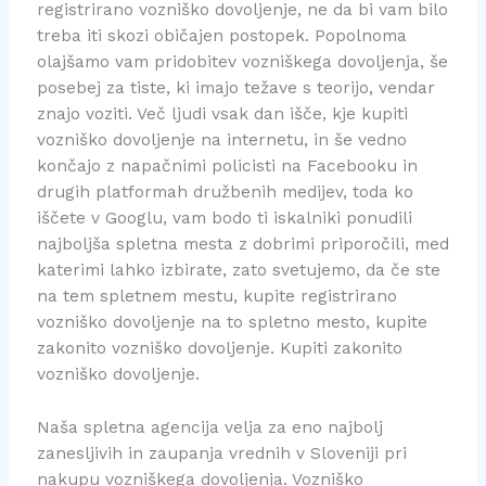
registrirano vozniško dovoljenje, ne da bi vam bilo
treba iti skozi običajen postopek. Popolnoma
olajšamo vam pridobitev vozniškega dovoljenja, še
posebej za tiste, ki imajo težave s teorijo, vendar
znajo voziti. Več ljudi vsak dan išče, kje kupiti
vozniško dovoljenje na internetu, in še vedno
končajo z napačnimi policisti na Facebooku in
drugih platformah družbenih medijev, toda ko
iščete v Googlu, vam bodo ti iskalniki ponudili
najboljša spletna mesta z dobrimi priporočili, med
katerimi lahko izbirate, zato svetujemo, da če ste
na tem spletnem mestu, kupite registrirano
vozniško dovoljenje na to spletno mesto, kupite
zakonito vozniško dovoljenje. Kupiti zakonito
vozniško dovoljenje.
Naša spletna agencija velja za eno najbolj
zanesljivih in zaupanja vrednih v Sloveniji pri
nakupu vozniškega dovoljenja. Vozniško