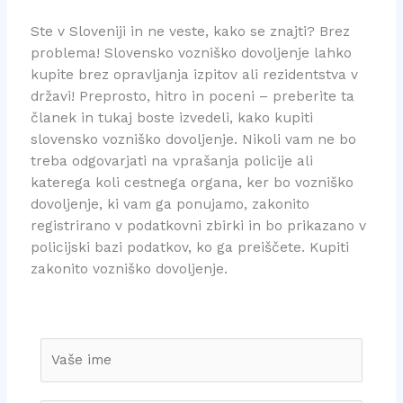
Ste v Sloveniji in ne veste, kako se znajti? Brez
problema! Slovensko vozniško dovoljenje lahko
kupite brez opravljanja izpitov ali rezidentstva v
državi! Preprosto, hitro in poceni – preberite ta
članek in tukaj boste izvedeli, kako kupiti
slovensko vozniško dovoljenje. Nikoli vam ne bo
treba odgovarjati na vprašanja policije ali
katerega koli cestnega organa, ker bo vozniško
dovoljenje, ki vam ga ponujamo, zakonito
registrirano v podatkovni zbirki in bo prikazano v
policijski bazi podatkov, ko ga preiščete. Kupiti
zakonito vozniško dovoljenje.
N
a
m