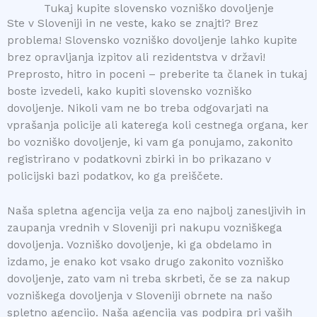
Tukaj kupite slovensko vozniško dovoljenje
Ste v Sloveniji in ne veste, kako se znajti? Brez
problema! Slovensko vozniško dovoljenje lahko kupite
brez opravljanja izpitov ali rezidentstva v državi!
Preprosto, hitro in poceni – preberite ta članek in tukaj
boste izvedeli, kako kupiti slovensko vozniško
dovoljenje. Nikoli vam ne bo treba odgovarjati na
vprašanja policije ali katerega koli cestnega organa, ker
bo vozniško dovoljenje, ki vam ga ponujamo, zakonito
registrirano v podatkovni zbirki in bo prikazano v
policijski bazi podatkov, ko ga preiščete.
Naša spletna agencija velja za eno najbolj zanesljivih in
zaupanja vrednih v Sloveniji pri nakupu vozniškega
dovoljenja. Vozniško dovoljenje, ki ga obdelamo in
izdamo, je enako kot vsako drugo zakonito vozniško
dovoljenje, zato vam ni treba skrbeti, če se za nakup
vozniškega dovoljenja v Sloveniji obrnete na našo
spletno agencijo. Naša agencija vas podpira pri vaših