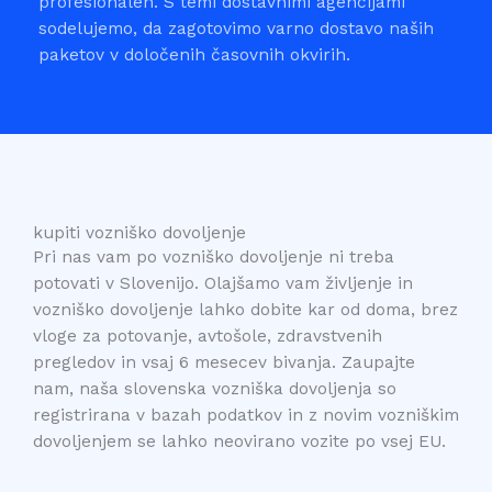
profesionalen. S temi dostavnimi agencijami
sodelujemo, da zagotovimo varno dostavo naših
paketov v določenih časovnih okvirih.
kupiti vozniško dovoljenje
Pri nas vam po vozniško dovoljenje ni treba
potovati v Slovenijo. Olajšamo vam življenje in
vozniško dovoljenje lahko dobite kar od doma, brez
vloge za potovanje, avtošole, zdravstvenih
pregledov in vsaj 6 mesecev bivanja. Zaupajte
nam, naša slovenska vozniška dovoljenja so
registrirana v bazah podatkov in z novim vozniškim
dovoljenjem se lahko neovirano vozite po vsej EU.