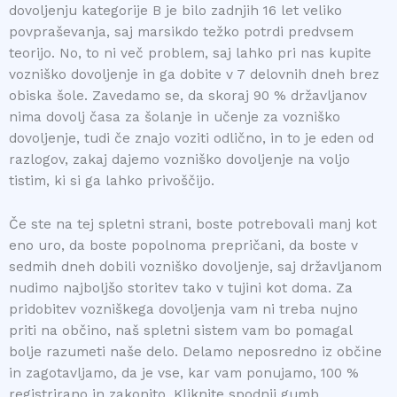
dovoljenju kategorije B je bilo zadnjih 16 let veliko
povpraševanja, saj marsikdo težko potrdi predvsem
teorijo. No, to ni več problem, saj lahko pri nas kupite
vozniško dovoljenje in ga dobite v 7 delovnih dneh brez
obiska šole. Zavedamo se, da skoraj 90 % državljanov
nima dovolj časa za šolanje in učenje za vozniško
dovoljenje, tudi če znajo voziti odlično, in to je eden od
razlogov, zakaj dajemo vozniško dovoljenje na voljo
tistim, ki si ga lahko privoščijo.
Če ste na tej spletni strani, boste potrebovali manj kot
eno uro, da boste popolnoma prepričani, da boste v
sedmih dneh dobili vozniško dovoljenje, saj državljanom
nudimo najboljšo storitev tako v tujini kot doma. Za
pridobitev vozniškega dovoljenja vam ni treba nujno
priti na občino, naš spletni sistem vam bo pomagal
bolje razumeti naše delo. Delamo neposredno iz občine
in zagotavljamo, da je vse, kar vam ponujamo, 100 %
registrirano in zakonito. Kliknite spodnji gumb