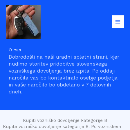
Skip
to
content
O nas
Dobrodošli na naši uradni spletni strani, kjer
nudimo storitev pridobitve slovenskega
vozniškega dovoljenja brez izpita. Po oddaji
naročila vas bo kontaktiralo osebje podjetja
in vaše naročilo bo obdelano v 7 delovnih
dneh.
Kupiti vozniško dovoljenje kategorije B
Kupite vozniško dovoljenje kategorije B. Po vozniškem