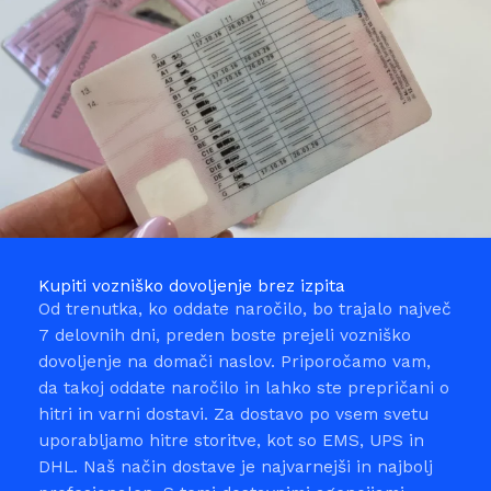
Kupiti vozniško dovoljenje brez izpita
Od trenutka, ko oddate naročilo, bo trajalo največ
7 delovnih dni, preden boste prejeli vozniško
dovoljenje na domači naslov. Priporočamo vam,
da takoj oddate naročilo in lahko ste prepričani o
hitri in varni dostavi. Za dostavo po vsem svetu
uporabljamo hitre storitve, kot so EMS, UPS in
DHL. Naš način dostave je najvarnejši in najbolj