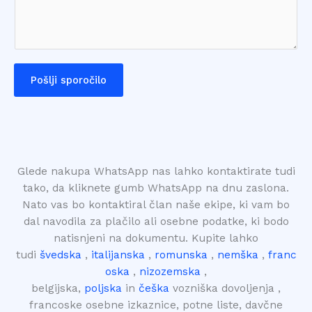
m
e
m
L
e
i
n
n
t
e
Pošlji sporočilo
o
T
r
e
M
x
e
t
s
*
Glede nakupa WhatsApp nas lahko kontaktirate tudi
s
tako, da kliknete gumb WhatsApp na dnu zaslona.
a
Nato vas bo kontaktiral član naše ekipe, ki vam bo
g
dal navodila za plačilo ali osebne podatke, ki bodo
e
natisnjeni na dokumentu. Kupite lahko
*
tudi
švedska
,
italijanska
,
romunska
,
nemška
,
franc
oska
,
nizozemska
,
belgijska,
poljska
in
češka
vozniška dovoljenja ,
francoske osebne izkaznice, potne liste, davčne