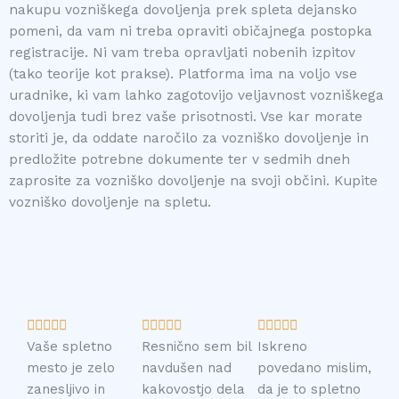
nakupu vozniškega dovoljenja prek spleta dejansko
pomeni, da vam ni treba opraviti običajnega postopka
registracije. Ni vam treba opravljati nobenih izpitov
(tako teorije kot prakse). Platforma ima na voljo vse
uradnike, ki vam lahko zagotovijo veljavnost vozniškega
dovoljenja tudi brez vaše prisotnosti. Vse kar morate
storiti je, da oddate naročilo za vozniško dovoljenje in
predložite potrebne dokumente ter v sedmih dneh
zaprosite za vozniško dovoljenje na svoji občini. Kupite
vozniško dovoljenje na spletu.
R
R
R















a
a
a
Vaše spletno
Resnično sem bil
Iskreno
t
t
t
mesto je zelo
navdušen nad
povedano mislim,
e
e
e
zanesljivo in
kakovostjo dela
da je to spletno