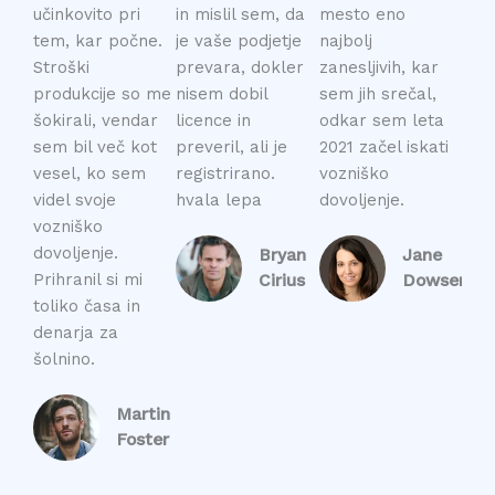
d
d
d
učinkovito pri
in mislil sem, da
mesto eno
5
5
5
tem, kar počne.
je vaše podjetje
najbolj
o
o
o
Stroški
prevara, dokler
zanesljivih, kar
u
u
u
produkcije so me
nisem dobil
sem jih srečal,
t
t
t
šokirali, vendar
licence in
odkar sem leta
o
o
o
sem bil več kot
preveril, ali je
2021 začel iskati
f
f
f
vesel, ko sem
registrirano.
vozniško
5
5
5
videl svoje
hvala lepa
dovoljenje.
vozniško
dovoljenje.
Bryan
Jane
Prihranil si mi
Cirius
Dowser
toliko časa in
denarja za
šolnino.
Martin
Foster