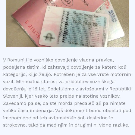
V Romuniji je vozniško dovoljenje vladna pravica,
podeljena tistim, ki zahtevajo dovoljenje za katero koli
kategorijo, ki jo želijo. Potreben je za vse vrste motornih
vozil. Minimalna starost za pridobitev vozniškega
dovoljenja je 18 let. Sodelujemo z avtošolami v Republiki
Sloveniji, kjer vsako leto preide na stotine voznikov.
Zavedamo pa se, da ste morda predaleč ali pa nimate
veliko časa in denarja. Vaš dokument bomo obdelali pod
imenom ene od teh avtomatskih šol, dosledno in
strokovno, tako da med njim in drugimi ni vidne razlike.